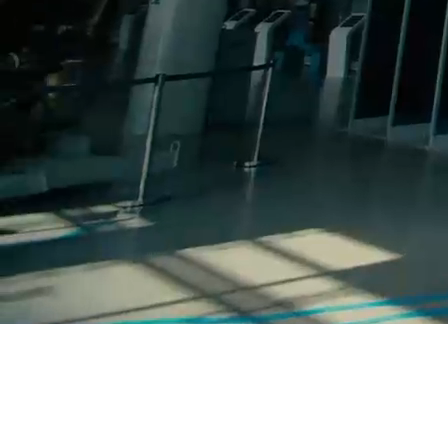
54° 42' 24"
N
20° 30' 2"
E
г. Калининград,
наб. Петра Великого, 1