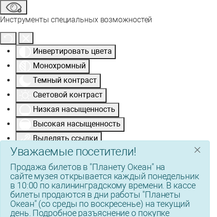
Инструменты специальных возможностей
Инвертировать цвета
Монохромный
Темный контраст
Световой контраст
Низкая насыщенность
Высокая насыщенность
Выделять ссылки
×
info
Уважаемые посетители!
Выделить заголовки
Продажа билетов в "Планету Океан" на
Программа чтения с экрана
сайте музея открывается каждый понедельник
Режим чтения
в 10:00 по калининградскому времени. В кассе
билеты продаются в дни работы "Планеты
Масштабирование содержимого
100
%
Океан" (со среды по воскресенье) на текущий
Размер шрифта
100
%
день. Подробное разъяснение о покупке