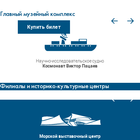
+7 (4012) 56-48-91
Главный музейный комплекс
museum@world-ocean.ru
Купить билет
Научно-исследовательское судно
Космонавт Виктор Пацаев
Филиалы и историко-культурные центры
музейных объектов
единиц хранения
посещений в год
Морской выставочный центр