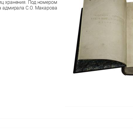
иц хранения. Под номером
а адмирала С.О. Макарова