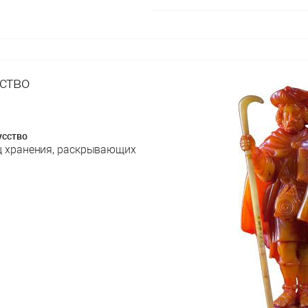
ство
усство
ц хранения, раскрывающих