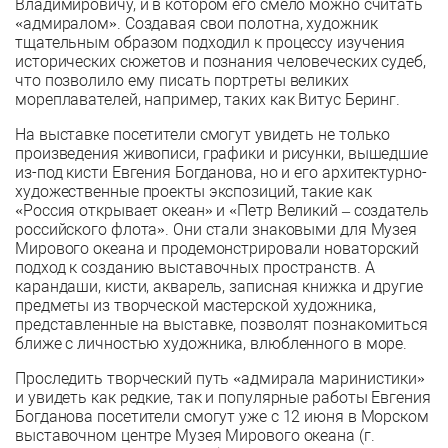
Владимировичу, и в котором его смело можно считать
«адмиралом». Создавая свои полотна, художник
тщательным образом подходил к процессу изучения
исторических сюжетов и познания человеческих судеб,
что позволило ему писать портреты великих
мореплавателей, например, таких как Витус Беринг.
На выставке посетители смогут увидеть не только
произведения живописи, графики и рисунки, вышедшие
из-под кисти Евгения Богданова, но и его архитектурно-
художественные проекты экспозиций, такие как
«Россия открывает океан» и «Петр Великий – создатель
российского флота». Они стали знаковыми для Музея
Мирового океана и продемонстрировали новаторский
подход к созданию выставочных пространств. А
карандаши, кисти, акварель, записная книжка и другие
предметы из творческой мастерской художника,
представленные на выставке, позволят познакомиться
ближе с личностью художника, влюбленного в море.
Проследить творческий путь «адмирала маринистики»
и увидеть как редкие, так и популярные работы Евгения
Богданова посетители смогут уже с 12 июня в Морском
выставочном центре Музея Мирового океана (г.